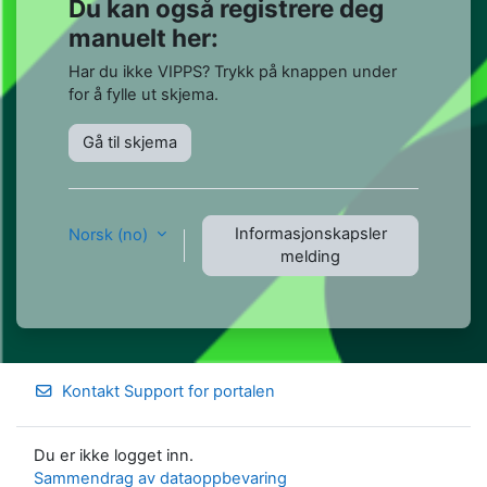
Du kan også registrere deg
manuelt her:
Har du ikke VIPPS? Trykk på knappen under
for å fylle ut skjema.
Gå til skjema
Informasjonskapsler
Norsk ‎(no)‎
melding
Kontakt Support for portalen
Du er ikke logget inn.
Sammendrag av dataoppbevaring